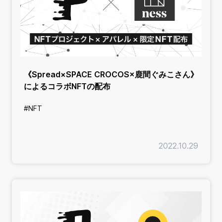
《Spread×SPACE CROCOS×鹿間ぐみこさん》
によるコラボNFTの配布
#NFT
2022.10.29