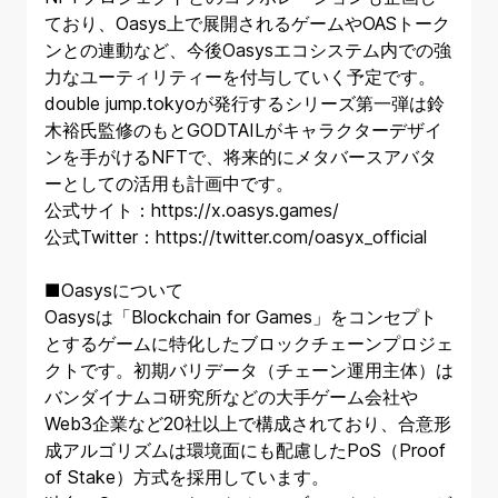
ており、Oasys上で展開されるゲームやOASトーク
ンとの連動など、今後Oasysエコシステム内での強
力なユーティリティーを付与していく予定です。
double jump.tokyoが発行するシリーズ第一弾は鈴
木裕氏監修のもとGODTAILがキャラクターデザイ
ンを手がけるNFTで、将来的にメタバースアバタ
ーとしての活用も計画中です。
公式サイト：
https://x.oasys.games/
公式Twitter：
https://twitter.com/oasyx_official
■Oasysについて
Oasysは「Blockchain for Games」をコンセプト
とするゲームに特化したブロックチェーンプロジェ
クトです。初期バリデータ（チェーン運用主体）は
バンダイナムコ研究所などの大手ゲーム会社や
Web3企業など20社以上で構成されており、合意形
成アルゴリズムは環境面にも配慮したPoS（Proof
of Stake）方式を採用しています。