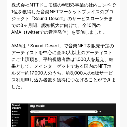
株式会社NTTドコモ様のWEB3事業の社内コンペで
1位を獲得した音楽NFTマーケットプレイスのプロ
ジェクト「Sound Desert」のサービスローンチま
での3ヶ月間、認知拡大に向けて、全10回の
AMA（twitterでの音声発信）を実施しました。
AMAは「Sound Desert」で音楽NFTを販売予定の
アーティストを中心に全40人以上のアーティスト
にご出演頂き、平均視聴者数は1,000人を超え、結
果として、メインターゲットである国内のNFTホ
ルダー約17,000人のうち、約8,000人のα版サービ
ス利用申し込み者数を獲得につなげることができま
した。